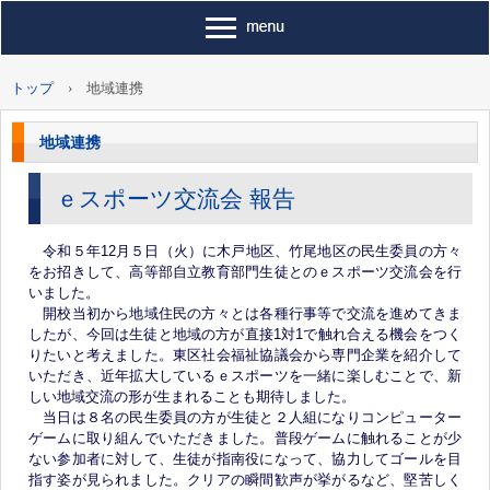
トップ
›
地域連携
地域連携
ｅスポーツ交流会 報告
令和５年12月５日（火）に木戸地区、竹尾地区の民生委員の方々
をお招きして、高等部自立教育部門生徒とのｅスポーツ交流会を行
いました。
開校当初から地域住民の方々とは各種行事等で交流を進めてきま
したが、今回は生徒と地域の方が直接1対1で触れ合える機会をつく
りたいと考えました。東区社会福祉協議会から専門企業を紹介して
いただき、近年拡大しているｅスポーツを一緒に楽しむことで、新
しい地域交流の形が生まれることも期待しました。
当日は８名の民生委員の方が生徒と２人組になりコンピューター
ゲームに取り組んでいただきました。普段ゲームに触れることが少
ない参加者に対して、生徒が指南役になって、協力してゴールを目
指す姿が見られました。クリアの瞬間歓声が挙がるなど、堅苦しく