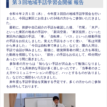
第３回地域手話学習会開催 報告
令和６年２月１日（木）、今年度３回目の地域手話学習会を行い
ました。今回は東区にお住まいの14名の方からご参加いただきまし
た。
最初に、挨拶や自己紹介の手話を確認した後、「竹尾」「木戸」
といった東区の地名の手話や、「新潟空港」「東区役所」といった
東区内の施設の手話、「車」「自転車」「バス」といった移動手段
の手話をお伝えしました。覚えた手話をさっそく使い、「私は河渡
から来ました」「今日は自転車で来ました」などと、隣の人同士、
手話で会話が弾みました。最後に、聴覚障害者の聞こえ方を再現し
た動画を視聴してもらい、「節分」の手話もお伝えして、45分間が
あっという間に過ぎました。
参加者の方からは「知らない手話が沢山あって勉強になりまし
た」「とても具体的な手話が多く楽しかったです」「当事者のきこ
え方やコミュニケーションの壁など、ハッとするものがありまし
た」などのご感想をいただきました。
来年度も手話学習会を実施する予定です。多くの方からのご参加
をお待ちしております。